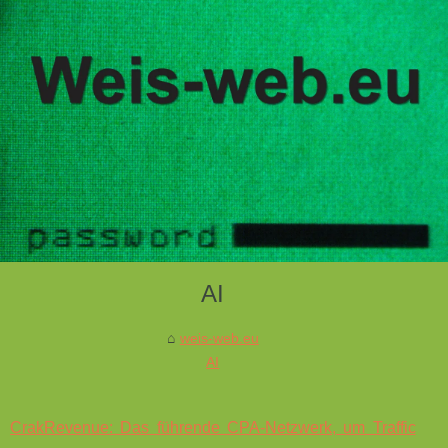
AI
weis-web.eu
AI
CrakRevenue: Das führende CPA‑Netzwerk, um Traffic